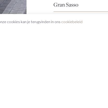
Gran Sasso
Herno
nze cookies kan je terugvinden in ons
cookiebeleid
Hogan
Jerry Key
L'Impermeabile
Maffeis
Maximilian
Orian