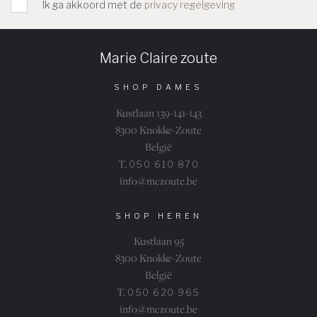
Ik ga akkoord met de
privacy regelgeving
Marie Claire zoute
SHOP DAMES
Kustlaan 139-141-143
8300 Knokke-Zoute
België
T.
050 610 870
info@mczoute.be
SHOP HEREN
Kustlaan 95
8300 Knokke-Zoute
België
T.
050 620 965
info@mczoute.be